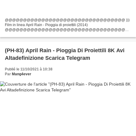
@@@@@@@@@@@@@@@@@@@@@@@@@@@@@@@@@ )))
Film in linea April Rain - Pioggia di proiettili (2014)
@@@@@@@@@@@@@@@@@@@@@@@@@@@@@@@@@
Durata: 90 min, Titolo: April Rain - Pioggia di proiettili, Data di uscita del film:
2014, Generi: Azione Elenco degli attori:...
(PH-83) April Rain - Pioggia Di Proiettili 8K Avi
Altadefinizione Scarica Telegram
Publié le 11/10/2021 à 10:38
Par
Mang4ever