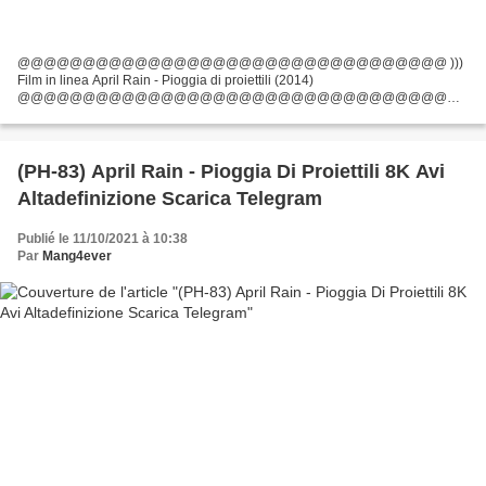
@@@@@@@@@@@@@@@@@@@@@@@@@@@@@@@@@ )))
Film in linea April Rain - Pioggia di proiettili (2014)
@@@@@@@@@@@@@@@@@@@@@@@@@@@@@@@@@
Durata: 90 min, Titolo: April Rain - Pioggia di proiettili, Data di uscita del film:
2014, Generi: Azione Elenco degli attori:...
(PH-83) April Rain - Pioggia Di Proiettili 8K Avi
Altadefinizione Scarica Telegram
Publié le 11/10/2021 à 10:38
Par
Mang4ever