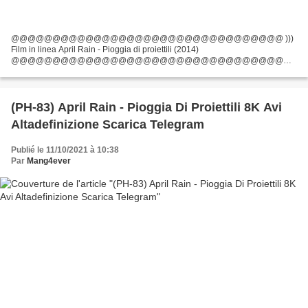
@@@@@@@@@@@@@@@@@@@@@@@@@@@@@@@@@ )))
Film in linea April Rain - Pioggia di proiettili (2014)
@@@@@@@@@@@@@@@@@@@@@@@@@@@@@@@@@
Durata: 90 min, Titolo: April Rain - Pioggia di proiettili, Data di uscita del film:
2014, Generi: Azione Elenco degli attori:...
(PH-83) April Rain - Pioggia Di Proiettili 8K Avi
Altadefinizione Scarica Telegram
Publié le 11/10/2021 à 10:38
Par
Mang4ever