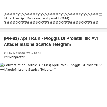
@@@@@@@@@@@@@@@@@@@@@@@@@@@@@@@@@ )))
Film in linea April Rain - Pioggia di proiettili (2014)
@@@@@@@@@@@@@@@@@@@@@@@@@@@@@@@@@
Durata: 90 min, Titolo: April Rain - Pioggia di proiettili, Data di uscita del film:
2014, Generi: Azione Elenco degli attori:...
(PH-83) April Rain - Pioggia Di Proiettili 8K Avi
Altadefinizione Scarica Telegram
Publié le 11/10/2021 à 10:38
Par
Mang4ever