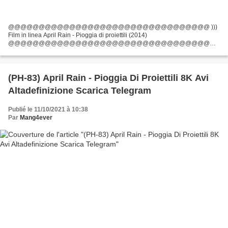
@@@@@@@@@@@@@@@@@@@@@@@@@@@@@@@@@ )))
Film in linea April Rain - Pioggia di proiettili (2014)
@@@@@@@@@@@@@@@@@@@@@@@@@@@@@@@@@
Durata: 90 min, Titolo: April Rain - Pioggia di proiettili, Data di uscita del film:
2014, Generi: Azione Elenco degli attori:...
(PH-83) April Rain - Pioggia Di Proiettili 8K Avi
Altadefinizione Scarica Telegram
Publié le 11/10/2021 à 10:38
Par
Mang4ever