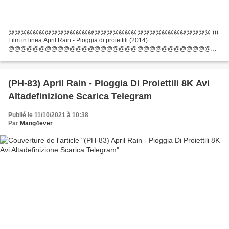
@@@@@@@@@@@@@@@@@@@@@@@@@@@@@@@@@ )))
Film in linea April Rain - Pioggia di proiettili (2014)
@@@@@@@@@@@@@@@@@@@@@@@@@@@@@@@@@
Durata: 90 min, Titolo: April Rain - Pioggia di proiettili, Data di uscita del film:
2014, Generi: Azione Elenco degli attori:...
(PH-83) April Rain - Pioggia Di Proiettili 8K Avi
Altadefinizione Scarica Telegram
Publié le 11/10/2021 à 10:38
Par
Mang4ever