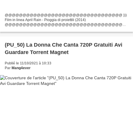
@@@@@@@@@@@@@@@@@@@@@@@@@@@@@@@@@ )))
Film in linea April Rain - Pioggia di proiettili (2014)
@@@@@@@@@@@@@@@@@@@@@@@@@@@@@@@@@
Durata: 90 min, Titolo: April Rain - Pioggia di proiettili, Data di uscita del film:
2014, Generi: Azione Elenco degli attori:...
(PU_50) La Donna Che Canta 720P Gratuiti Avi
Guardare Torrent Magnet
Publié le 11/10/2021 à 10:33
Par
Mang4ever