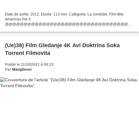
Date de sortie: 2012, Durée: 113 min, Catégorie: La comédie, Film titre:
American Pie 4
@@@@@@@@@@@@@@@@@@@@@@@@@@@@@@@@@
### Cliquer sur le lien ### American Pie 4
@@@@@@@@@@@@@@@@@@@@@@@@@@@@@@@@@
Réalisateur: Film d'écrivains: Jon Hurwitz, Hayden Schlossberg...
(Ue)38) Film Gledanje 4K Avi Doktrina Soka
Torrent Filmovita
Publié le 11/10/2021 à 09:23
Par
Mang4ever