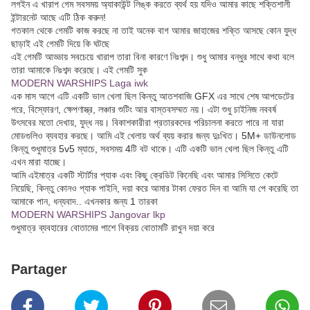
লগইন এ খারাপ গেম সবসময় অ্যাকাউন্ট লিঙ্ক করতে ব্যর্থ হয় যদিও আমার কাছে শক্তিশালী
ইন্টারনেট আছে এটি ঠিক করুন!
গতকাল থেকে গেমটি কাজ করছে না তাই অনেক বাগ আমার জাহাজের শক্তি আসছে কোন যুদ্ধ
ছাড়াই এই গেমটি দিয়ে কি ঘটছে
এই গেমটি আড্ডায় সবচেয়ে খারাপ তারা বিনা কারণে নিঃশব্দ। শুধু আমার বন্ধুর সাথে কথা বলে
তারা আমাকে নিঃশব্দ করেছে। এই গেমটি সুক
MODERN WARSHIPS Laga iwk
এক মাস আগে এটি একটি ভাল খেলা ছিল কিন্তু আতশবাজি GFX এর সাথে শেষ আপডেটের
পরে, বিস্ফোরণ, ক্ষেপণাস্ত্র, লঞ্চার শুটিং আর বাস্তবসম্মত নয়। এটা শুধু চাইনিজ নববর্ষ
উৎসবের মতো দেখায়, যুদ্ধ নয়। বিকাশকারীরা প্রতারকদের পরিচালনা করতে পারে না যারা
মোডগুলিও ব্যবহার করছে। আমি এই খেলায় অর্থ ব্যয় করার জন্য দুঃখিত। 5M+ ডাউনলোড
কিন্তু শুধুমাত্র 5v5 ম্যাচে, সবসময় 4টি বট থাকে। এটি একটি ভাল খেলা ছিল কিন্তু এটি
এখন মারা যাচ্ছে।
আমি এইমাত্র একটি স্টার্টার প্যাক এবং কিছু ক্রেডিট কিনেছি এবং আমার সিসিতে কেটে
নিয়েছি, কিন্তু কোনও প্যাক পাইনি, দয়া করে আমার টাকা ফেরত দিন বা আমি যা পে করেছি তা
আমাকে পান, ধন্যবাদ.. এখনকার জন্য 1 তারকা
MODERN WARSHIPS Jangovar lkp
শুধুমাত্র ব্যবহারের বোতামের পাশে বিক্রয় বোতামটি রাখুন দয়া করে
Partager