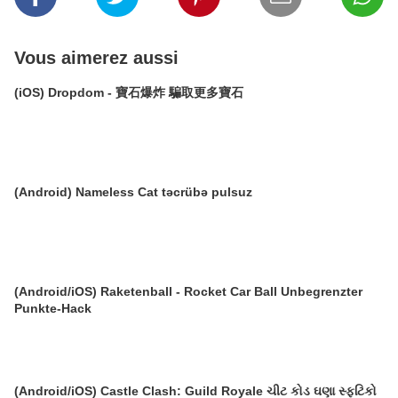
Vous aimerez aussi
(iOS) Dropdom - 寶石爆炸 騙取更多寶石
(Android) Nameless Cat təcrübə pulsuz
(Android/iOS) Raketenball - Rocket Car Ball Unbegrenzter
Punkte-Hack
(Android/iOS) Castle Clash: Guild Royale ચીટ કોડ ઘણા સ્ફટિકો