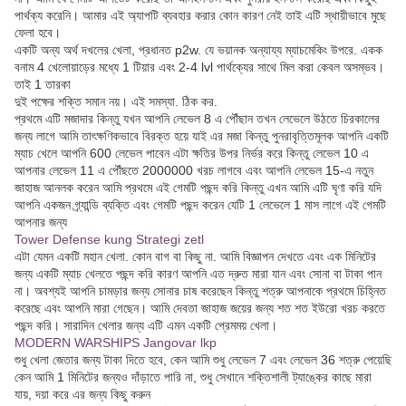
পার্থক্য করেনি। আমার এই অ্যাপটি ব্যবহার করার কোন কারণ নেই তাই এটি স্থায়ীভাবে মুছে
ফেলা হবে।
একটি অন্য অর্থ দখলের খেলা, প্রধানত p2w. যে ভয়ানক অন্যায্য ম্যাচমেকিং উপরে. একক
বনাম 4 খেলোয়াড়ের মধ্যে 1 টিয়ার এবং 2-4 lvl পার্থক্যের সাথে মিল করা কেবল অসম্ভব।
তাই 1 তারকা
দুই পক্ষের শক্তি সমান নয়। এই সমস্যা. ঠিক কর.
প্রথমে এটি মজাদার কিন্তু যখন আপনি লেভেল 8 এ পৌঁছান তখন লেভেলে উঠতে চিরকালের
জন্য লাগে আমি তাৎক্ষণিকভাবে বিরক্ত হয়ে যাই এর মজা কিন্তু পুনরাবৃত্তিমূলক আপনি একটি
ম্যাচ খেলে আপনি 600 লেভেল পাবেন এটা ক্ষতির উপর নির্ভর করে কিন্তু লেভেল 10 এ
আপনার লেভেল 11 এ পৌঁছতে 2000000 খরচ লাগবে এবং আপনি লেভেল 15-এ নতুন
জাহাজ আনলক করেন আমি প্রথমে এই গেমটি পছন্দ করি কিন্তু এখন আমি এটি ঘৃণা করি যদি
আপনি একজন গ্র্যান্ডি ব্যক্তি এবং গেমটি পছন্দ করেন যেটি 1 লেভেলে 1 মাস লাগে এই গেমটি
আপনার জন্য
Tower Defense kung Strategi zetl
এটা যেমন একটি মহান খেলা. কোন বাগ বা কিছু না. আমি বিজ্ঞাপন দেখতে এবং এক মিনিটের
জন্য একটি ম্যাচ খেলতে পছন্দ করি কারণ আপনি এত দ্রুত মারা যান এবং সোনা বা টাকা পান
না। অবশ্যই আপনি চামড়ার জন্য সোনার চাষ করেছেন কিন্তু শত্রু আপনাকে প্রথমে চিহ্নিত
করেছে এবং আপনি মারা গেছেন। আমি দেবতা জাহাজ জয়ের জন্য শত শত ইউরো খরচ করতে
পছন্দ করি। সারাদিন খেলার জন্য এটি এমন একটি প্রেমময় খেলা।
MODERN WARSHIPS Jangovar lkp
শুধু খেলা জেতার জন্য টাকা দিতে হবে, কেন আমি শুধু লেভেল 7 এবং লেভেল 36 শত্রু পেয়েছি
কেন আমি 1 মিনিটের জন্যও দাঁড়াতে পারি না, শুধু সেখানে শক্তিশালী ট্যাঙ্কের কাছে মারা
যায়, দয়া করে এর জন্য কিছু করুন